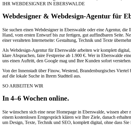
IHR WEBDESIGNER IN EBERSWALDE
Webdesigner & Webdesign-Agentur für E
Sie suchen einen Webdesigner in Eberswalde oder eine Agentur, die 
Hand, vom ersten Entwurf bis zur fertigen, gut auffindbaren Seite.
einer veralteten Internetseite: Gestaltung, Technik und Texte überneh
Als Webdesign-Agentur für Eberswalde arbeiten wir komplett digital, m
klare Absprachen, faire Festpreise ab 1.900 €. Wer in Eberswalde ei
uns einen Auftritt, den Google mag und Ihre Kunden sofort verstehen
Von der Innenstadt über Finow, Westend, Brandenburgisches Viertel b
auf die lokale Suche in Ihrem Stadtteil aus.
SO ARBEITEN WIR
In 4–6 Wochen online.
Sie wünschen sich eine neue Homepage in Eberswalde, wissen aber ni
einem kostenlosen Erstgespräch klären wir Ihre Ziele, danach erhalt
um Design, Texte, Technik und SEO, komplett digital, ohne dass Sie