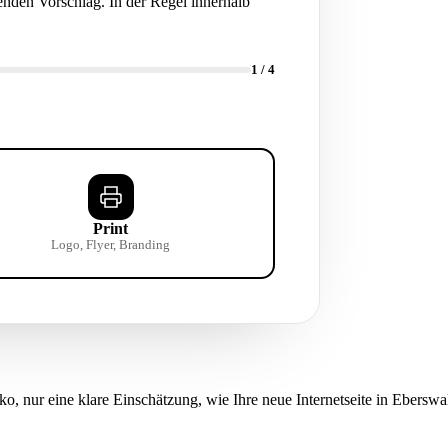
nden Vorschlag. In der Regel innerhalb
1
/ 4
Print
Logo, Flyer, Branding
ko, nur eine klare Einschätzung, wie Ihre neue Internetseite in Ebersw