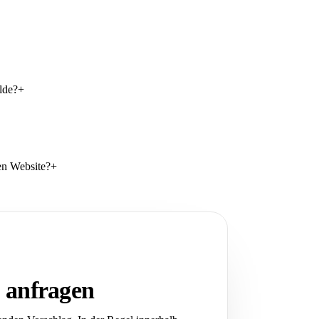
lde?
+
en Website?
+
 anfragen