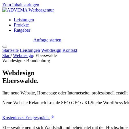
Zum Inhalt springen
Leistungen
Projekte
Ratgeber
Anfrage starten
← Alle Standorte
Startseite
Leistungen
Webdesign
Kontakt
Start
/
Webdesign
/
Eberswalde
Webdesign · Brandenburg
Webdesign
Eberswalde.
Ihre neue Website, Homepage oder Internetseite, professionell erst
Neue Website
Relaunch
Lokale SEO
GEO / KI-Suche
WordPress
Mo
Kostenloses Erstgespräch
Eberswalde nennt sich Waldstadt und beheimatet mit der Hochschule f