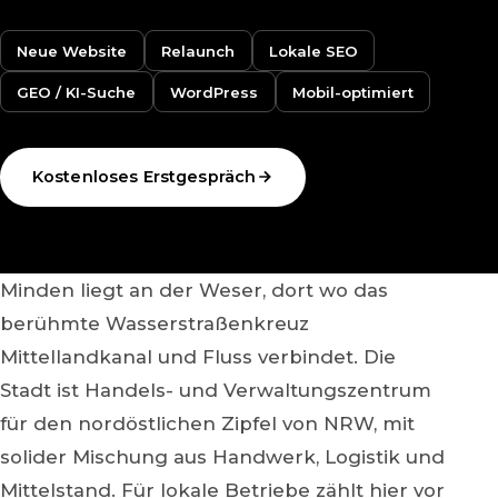
Neue Website
Relaunch
Lokale SEO
GEO / KI-Suche
WordPress
Mobil-optimiert
Kostenloses Erstgespräch
Minden liegt an der Weser, dort wo das
berühmte Wasserstraßenkreuz
Mittellandkanal und Fluss verbindet. Die
Stadt ist Handels- und Verwaltungszentrum
für den nordöstlichen Zipfel von NRW, mit
solider Mischung aus Handwerk, Logistik und
Mittelstand. Für lokale Betriebe zählt hier vor